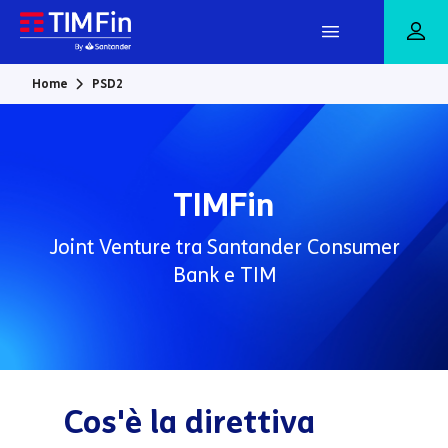
Vai al contenuto principale
Home
PSD2
TIMFin
Joint Venture tra Santander Consumer
Bank e TIM
Cos'è la direttiva