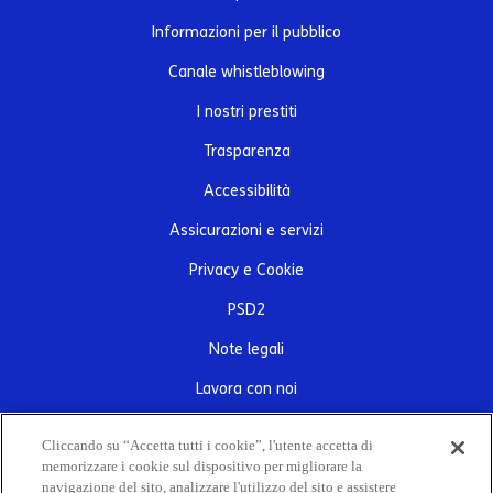
Informazioni per il pubblico
Canale whistleblowing
I nostri prestiti
Trasparenza
Accessibilità
Assicurazioni e servizi
Privacy e Cookie
PSD2
Note legali
Lavora con noi
Contatti
Cliccando su “Accetta tutti i cookie”, l'utente accetta di
memorizzare i cookie sul dispositivo per migliorare la
navigazione del sito, analizzare l'utilizzo del sito e assistere
Sede Legale e Direzione Generale Corso Massimo D’Azeglio, 33/E – 10126