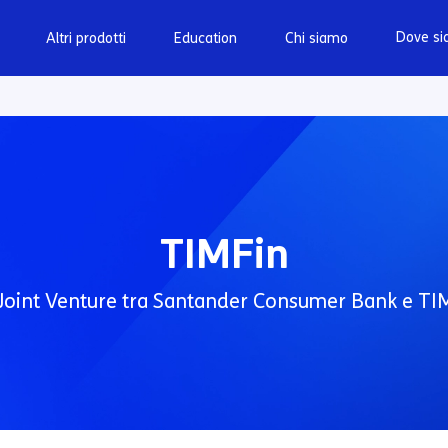
Dove s
Altri prodotti
Education
Chi siamo
TIMFin
Joint Venture tra Santander Consumer Bank e TI