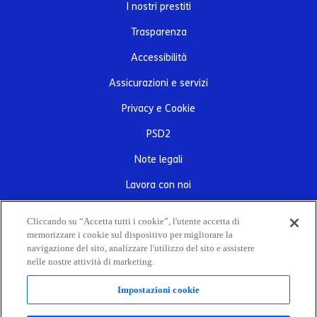
I nostri prestiti
Trasparenza
Accessibilità
Assicurazioni e servizi
Privacy e Cookie
PSD2
Note legali
Lavora con noi
Contatti
Cliccando su “Accetta tutti i cookie”, l'utente accetta di
memorizzare i cookie sul dispositivo per migliorare la
navigazione del sito, analizzare l'utilizzo del sito e assistere
Sede Legale e Direzione Generale Corso Massimo D’Azeglio, 33/E – 10126
nelle nostre attività di marketing.
Torino
C.F. e n. iscrizione R.I. di Torino 12271290012 – Codice ABI 19567.7 –
società partecipante al Gruppo IVA Santander Consumer Bank P. IVA
Impostazioni cookie
12357110019 – Capitale Sociale
€ 40.000.000 i.v. – Iscritta all’Albo degli Intermediari Finanziari ex art. 106