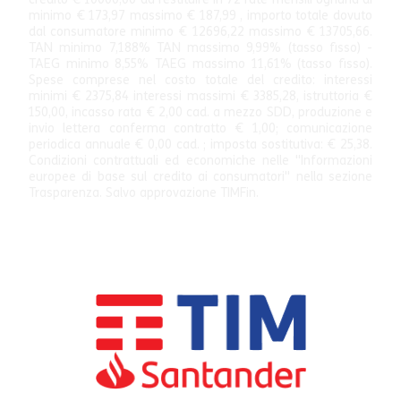
minimo € 173,97 massimo € 187,99 , importo totale dovuto
dal consumatore minimo € 12696,22 massimo € 13705,66.
TAN minimo 7,188% TAN massimo 9,99% (tasso fisso) -
TAEG minimo 8,55% TAEG massimo 11,61% (tasso fisso).
Spese comprese nel costo totale del credito: interessi
minimi € 2375,84 interessi massimi € 3385,28, istruttoria €
150,00, incasso rata € 2,00 cad. a mezzo SDD, produzione e
invio lettera conferma contratto € 1,00; comunicazione
periodica annuale € 0,00 cad. ; imposta sostitutiva: € 25,38.
Condizioni contrattuali ed economiche nelle "Informazioni
europee di base sul credito ai consumatori" nella sezione
Trasparenza. Salvo approvazione TIMFin.