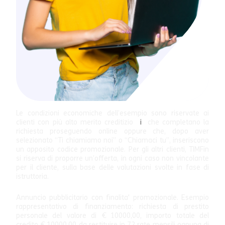
Le condizioni economiche dell’esempio sono riservate ai
clienti con più alto merito creditizio
i
che completano la
richiesta proseguendo online oppure che, dopo aver
selezionato “Ti chiamiamo noi” o “Chiamaci tu”, inseriscono
un apposito codice promozionale. Per gli altri clienti, TIMFin
si riserva di proporre un’offerta, in ogni caso non vincolante
per il cliente, sulla base delle valutazioni svolte in fase di
istruttoria.
Annuncio pubblicitario con finalita' promozionale. Esempio
rappresentativo di finanziamento: richiesta di prestito
personale del valore di € 10000,00, importo totale del
credito € 10000,00 da restituire in 72 rate mensili ognuna di