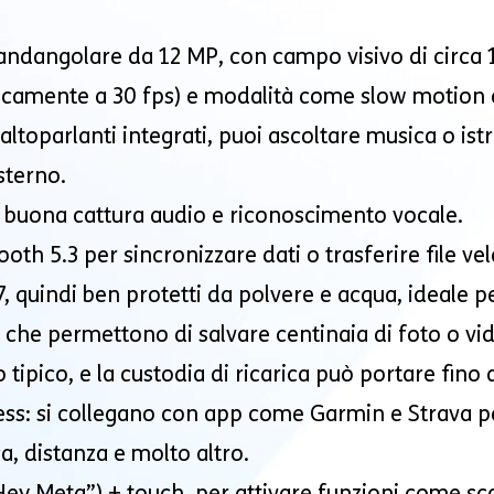
andangolare da 12 MP, con campo visivo di circa 1
ipicamente a 30 fps) e modalità come slow motion 
ltoparlanti integrati, puoi ascoltare musica o istr
terno.
a buona cattura audio e riconoscimento vocale.
ooth 5.3 per sincronizzare dati o trasferire file v
7, quindi ben protetti da polvere e acqua, ideale pe
 che permettono di salvare centinaia di foto o vi
 tipico, e la custodia di ricarica può portare fino 
ess: si collegano con app come Garmin e Strava pe
a, distanza e molto altro.
ey Meta”) + touch, per attivare funzioni come scat