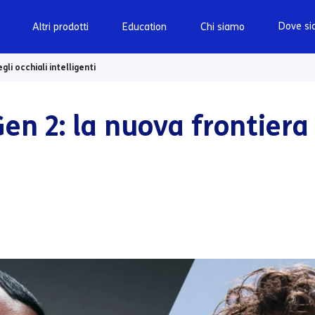
Dove s
Altri prodotti
Education
Chi siamo
li occhiali intelligenti
en 2: la nuova frontiera 